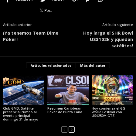
Artículo anterior
Artículo siguiente
¡Ya tenemos Team Dime
Hoy larga el SHR Bowl
Póker!
US$102k y ¡quedan
satélites!
Artículos relacionados
Más del autor
Club GMD. Satélite
Resumen Caribbean
Hoy comienza el GG
presencial rumbo al
Poker de Punta Cana
World Festival con
evento principal
US$250M GTZ
domingo 31 de mayo