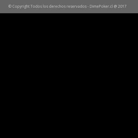
© Copyright Todos los derechos reservados - DimePoker.cl @ 2017