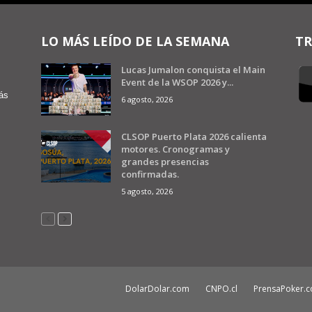
LO MÁS LEÍDO DE LA SEMANA
TR
Lucas Jumalon conquista el Main
Event de la WSOP 2026 y...
ás
6 agosto, 2026
CLSOP Puerto Plata 2026 calienta
motores. Cronogramas y
grandes presencias
confirmadas.
5 agosto, 2026
DolarDolar.com
CNPO.cl
PrensaPoker.