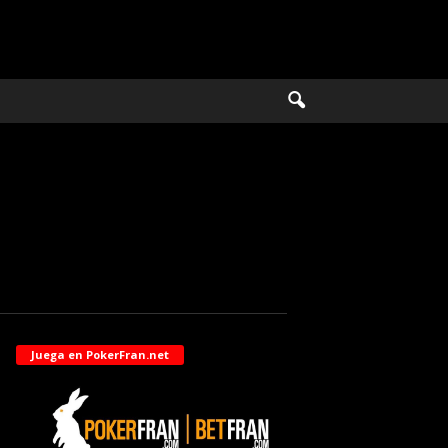
Juega en PokerFran.net