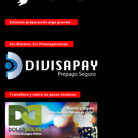
Estamos preparando algo grande…
Sin Efectivo, Sin Preocupaciones.
Transfiere y retira en pesos chilenos