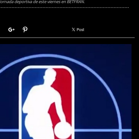
a jornada deportiva de este viernes en BETFRAN.