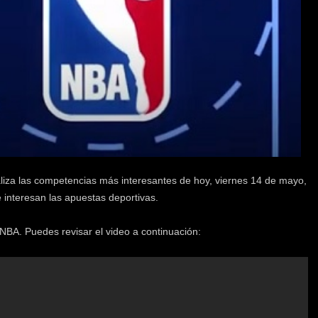
liza las competencias más interesantes de hoy, viernes 14 de mayo,
e interesan las apuestas deportivas.
 NBA. Puedes revisar el video a continuación: