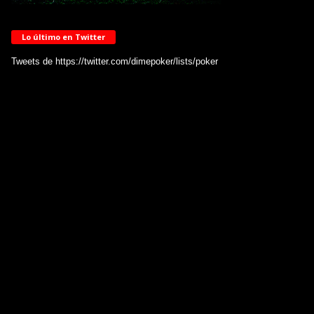
Lo último en Twitter
Tweets de https://twitter.com/dimepoker/lists/poker