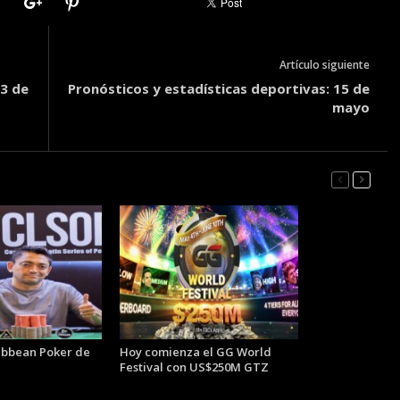
Artículo siguiente
13 de
Pronósticos y estadísticas deportivas: 15 de
mayo
ibbean Poker de
Hoy comienza el GG World
Festival con US$250M GTZ