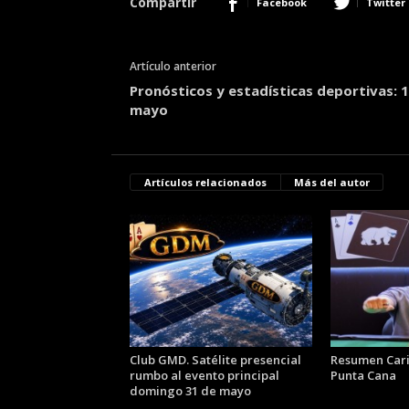
Compartir
Facebook
Twitter
Artículo anterior
Pronósticos y estadísticas deportivas: 
mayo
Artículos relacionados
Más del autor
Club GMD. Satélite presencial
Resumen Car
rumbo al evento principal
Punta Cana
domingo 31 de mayo