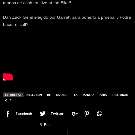
manos de cash en Live at the Bike!!.
k
e
r
Dan Zack fue el elegido por Garrett para ponerlo a prueba. ¿Podrá
.
hacer el call?
c
l
ETIQUETAS
ADELSTEIN
DE
GARRETT
LA
MANERA
PARA
PRESIONAR
QUE
Facebook
Twitter