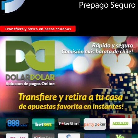
Transfiere y retira en pesos chilenos