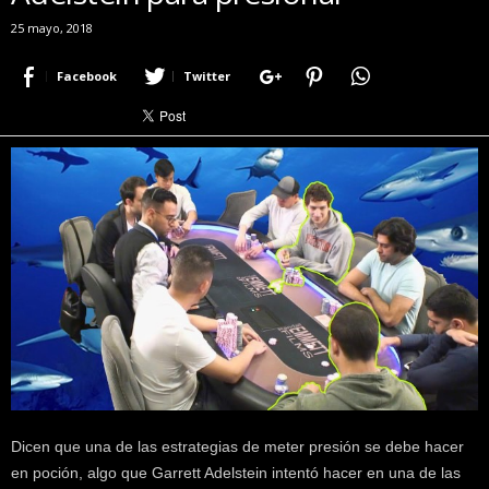
r
25 mayo, 2018
a
c
Facebook
Twitter
e
r
c
a
d
e
p
o
k
e
r
|
D
i
m
e
Dicen que una de las estrategias de meter presión se debe hacer
P
en poción, algo que Garrett Adelstein intentó hacer en una de las
o