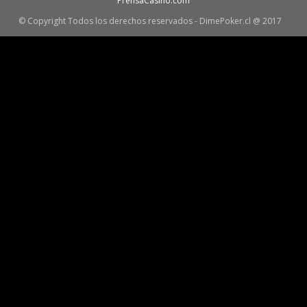
PrensaCasino.com
© Copyright Todos los derechos reservados - DimePoker.cl @ 2017