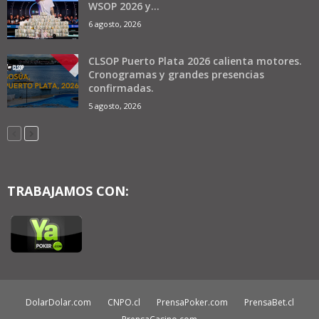
WSOP 2026 y...
6 agosto, 2026
CLSOP Puerto Plata 2026 calienta motores.
Cronogramas y grandes presencias
confirmadas.
5 agosto, 2026
TRABAJAMOS CON:
DolarDolar.com
CNPO.cl
PrensaPoker.com
PrensaBet.cl