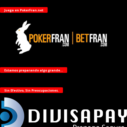
Juega en PokerFran.net
Estamos preparando algo grande…
Sin Efectivo, Sin Preocupaciones.