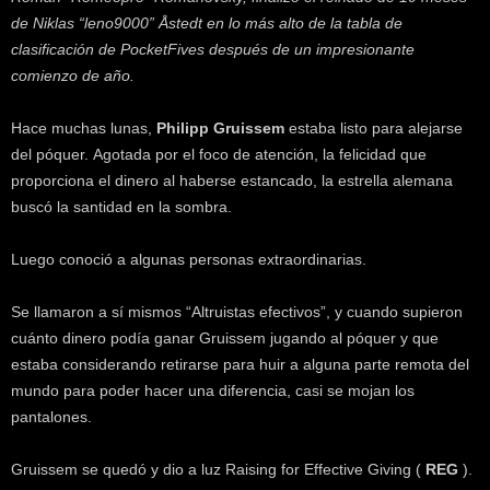
k
de Niklas “leno9000” Åstedt en lo más alto de la tabla de
e
clasificación de PocketFives después de un impresionante
r
comienzo de año.
.
c
l
Hace muchas lunas,
Philipp Gruissem
estaba listo para alejarse
del póquer. Agotada por el foco de atención, la felicidad que
proporciona el dinero al haberse estancado, la estrella alemana
buscó la santidad en la sombra.
Luego conoció a algunas personas extraordinarias.
Se llamaron a sí mismos “Altruistas efectivos”, y cuando supieron
cuánto dinero podía ganar Gruissem jugando al póquer y que
estaba considerando retirarse para huir a alguna parte remota del
mundo para poder hacer una diferencia, casi se mojan los
pantalones.
Gruissem se quedó y dio a luz Raising for Effective Giving (
REG
).