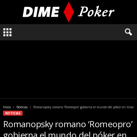
L
o
q
u
e
n
e
c
e
s
i
t
a
Inicio
Noticias
Romanopsky romano ‘Romeopro’ gobierna el mundo del póker en línea
s
NOTICIAS
s
Romanopsky romano ‘Romeopro’
a
b
gobierna el mundo del póker en
e