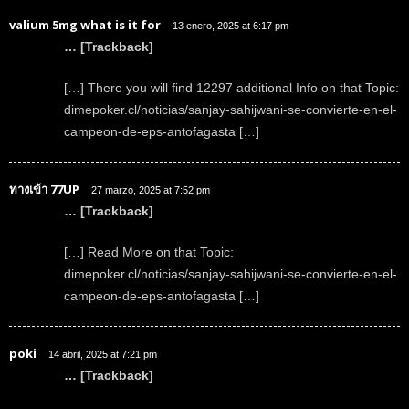
valium 5mg what is it for
13 enero, 2025 at 6:17 pm
… [Trackback]
[…] There you will find 12297 additional Info on that Topic:
dimepoker.cl/noticias/sanjay-sahijwani-se-convierte-en-el-
campeon-de-eps-antofagasta […]
ทางเข้า 77UP
27 marzo, 2025 at 7:52 pm
… [Trackback]
[…] Read More on that Topic:
dimepoker.cl/noticias/sanjay-sahijwani-se-convierte-en-el-
campeon-de-eps-antofagasta […]
poki
14 abril, 2025 at 7:21 pm
… [Trackback]