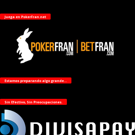
Juega en PokerFran.net
Estamos preparando algo grande…
Sin Efectivo, Sin Preocupaciones.