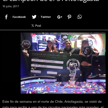
r
10 julio, 2017
a
c
Facebook
Twitter
e
r
c
a
d
e
p
o
k
e
r
|
D
i
m
e
P
Este fin de semana en el norte de Chile, Antofagasta, se vistió de
o
gala para recibir a uno de los circuitos nacionales más grandes, el