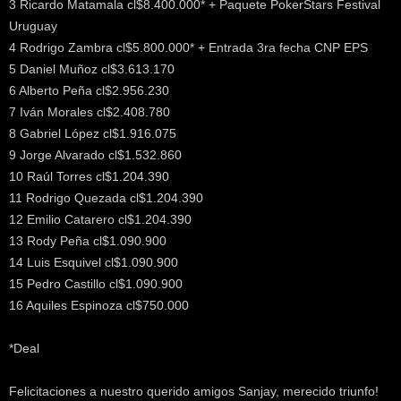
3 Ricardo Matamala cl$8.400.000* + Paquete PokerStars Festival
Uruguay
4 Rodrigo Zambra cl$5.800.000* + Entrada 3ra fecha CNP EPS
5 Daniel Muñoz cl$3.613.170
6 Alberto Peña cl$2.956.230
7 Iván Morales cl$2.408.780
8 Gabriel López cl$1.916.075
9 Jorge Alvarado cl$1.532.860
10 Raúl Torres cl$1.204.390
11 Rodrigo Quezada cl$1.204.390
12 Emilio Catarero cl$1.204.390
13 Rody Peña cl$1.090.900
14 Luis Esquivel cl$1.090.900
15 Pedro Castillo cl$1.090.900
16 Aquiles Espinoza cl$750.000
*Deal
Felicitaciones a nuestro querido amigos Sanjay, merecido triunfo!