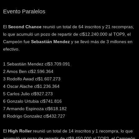
Evento Paralelos
El
Second Chance
reunió un total de 64 inscritos y 21 recompras,
lo que acumuló un pozo de repartir de cl$12.240.000 al TOP9, el
Campeón fue
Sebastián Mendez
y se llevó más de 3 millones en
efectivo.
1 Sebastián Mendez cl$3.709.091
2 Amos Ben cl$2.596.364
3 Rodolfo Awad cl$1.607.273
4 Oscar Alache cl$1.236.364
5 Carlos Julio cl$927.273
6 Gonzalo Urtubia cl$741.816
7 Armando Espinoza cl$618.182
8 Rodrigo Gonzalez cl$432.727
El
High Roller
reunió un total de 14 inscritos y 1 recompra, lo que
acumuló un pozo de repartir de cl$9.450.000 al TOP3, el Campeón