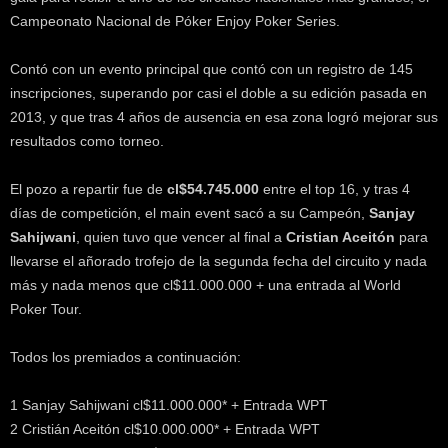
k
Campeonato Nacional de Póker Enjoy Poker Series.
e
r
Contó con un evento principal que contó con un registro de 145
.
inscripciones, superando por casi el doble a su edición pasada en
c
2013, y que tras 4 años de ausencia en esa zona logró mejorar sus
l
resultados como torneo.
El pozo a repartir fue de
cl$54.745.000
entre el top 16, y tras 4
días de competición, el main event sacó a su Campeón,
Sanjay
Sahijwani
, quien tuvo que vencer al final a
Cristian Aceitón
para
llevarse el añorado trofejo de la segunda fecha del circuito y nada
más y nada menos que cl$11.000.000 + una entrada al World
Poker Tour.
Todos los premiados a continuación:
1 Sanjay Sahijwani cl$11.000.000* + Entrada WPT
2 Cristián Aceitón cl$10.000.000* + Entrada WPT