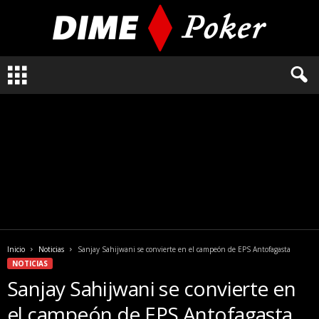
L
o
q
u
e
n
e
c
e
s
i
t
a
Inicio
Noticias
Sanjay Sahijwani se convierte en el campeón de EPS Antofagasta
s
NOTICIAS
s
Sanjay Sahijwani se convierte en
a
b
el campeón de EPS Antofagasta
e