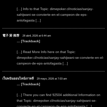
[…] Info to that Topic: dimepoker.cl/noticias/sanjay-
sahijwani-se-convierte-en-el-campeon-de-eps-
antofagasta […]
電子 菸 推荐
28 abril, 2026 at 6:44 am
… [Trackback]
[…] Read More Info here on that Topic:
dimepoker.cl/noticias/sanjay-sahijwani-se-convierte-en-el-
campeon-de-eps-antofagasta […]
เว็บพนันออนไลน์เกาหลี
29 mayo, 2026 at 7:03 am
… [Trackback]
[…] There you can find 92504 additional Information on
that Topic: dimepoker.cl/noticias/sanjay-sahijwani-se-
convierte-en-el-campeon-de-eps-antofagasta […]