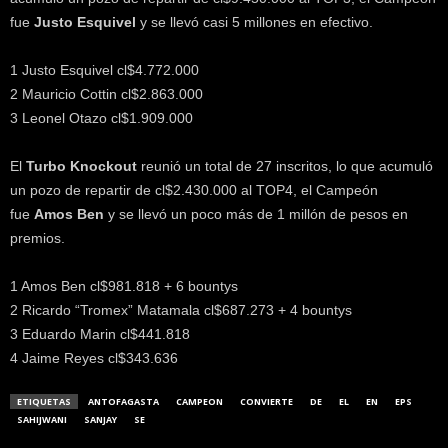
fue
Justo Esquivel
y se llevó casi 5 millones en efectivo.
1 Justo Esquivel cl$4.772.000
2 Mauricio Cottin cl$2.863.000
3 Leonel Otazo cl$1.909.000
El
Turbo Knockout
reunió un total de 27 inscritos, lo que acumuló
un pozo de repartir de cl$2.430.000 al TOP4, el Campeón
fue
Amos Ben
y se llevó un poco más de 1 millón de pesos en
premios.
1 Amos Ben cl$981.818 + 6 bountys
2 Ricardo “Tromex” Matamala cl$687.273 + 4 bountys
3 Eduardo Marin cl$441.818
4 Jaime Reyes cl$343.636
ETIQUETAS
ANTOFAGASTA
CAMPEON
CONVIERTE
DE
EL
EN
EPS
SAHIJWANI
SANJAY
SE