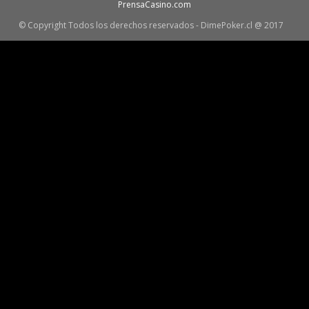
PrensaCasino.com
© Copyright Todos los derechos reservados - DimePoker.cl @ 2017