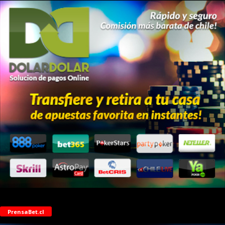
PrensaBet.cl