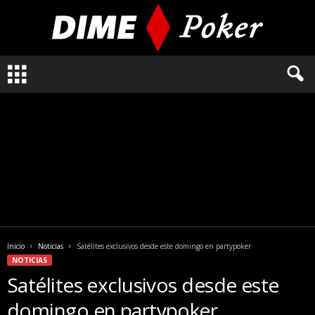
L
o
q
u
e
n
e
c
e
s
i
t
a
Inicio
Noticias
Satélites exclusivos desde este domingo en partypoker
s
NOTICIAS
s
Satélites exclusivos desde este
a
b
domingo en partypoker
e