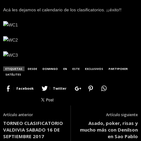
Acá les dejamos el calendario de los clasificatorios. ¡¡éxito!!
ETIQUETAS
DESDE
DOMINGO
EN
ESTE
EXCLUSIVOS
PARTYPOKER
SATÉLITES
Facebook
Twitter
Artículo anterior
Artículo siguiente
TORNEO CLASIFICATORIO
Asado, poker, risas y
VALDIVIA SABADO 16 DE
mucho más con Denilson
SEPTIEMBRE 2017
en Sao Pablo