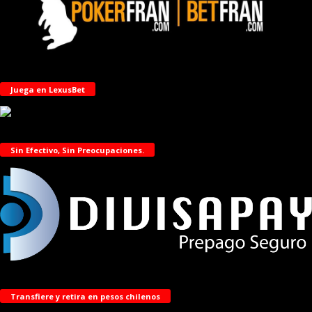
Juega en LexusBet
Sin Efectivo, Sin Preocupaciones.
Transfiere y retira en pesos chilenos