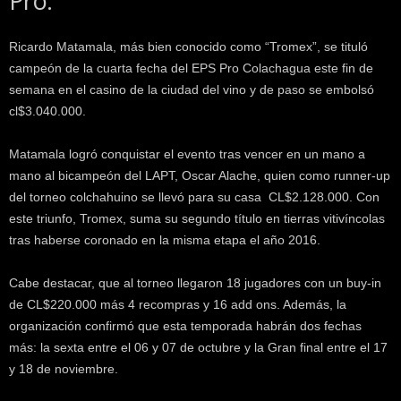
Pro.
k
e
Ricardo Matamala, más bien conocido como “Tromex”, se tituló
r
.
campeón de la cuarta fecha del EPS Pro Colachagua este fin de
c
semana en el casino de la ciudad del vino y de paso se embolsó
l
cl$3.040.000.
Matamala logró conquistar el evento tras vencer en un mano a
mano al bicampeón del LAPT, Oscar Alache, quien como runner-up
del torneo colchahuino se llevó para su casa CL$2.128.000. Con
este triunfo, Tromex, suma su segundo título en tierras vitivíncolas
tras haberse coronado en la misma etapa el año 2016.
Cabe destacar, que al torneo llegaron 18 jugadores con un buy-in
de CL$220.000 más 4 recompras y 16 add ons. Además, la
organización confirmó que esta temporada habrán dos fechas
más: la sexta entre el 06 y 07 de octubre y la Gran final entre el 17
y 18 de noviembre.