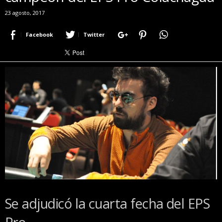
r
23 agosto, 2017
a
c
Facebook
Twitter
e
r
c
a
d
e
p
o
k
e
r
|
D
i
m
e
Se adjudicó la cuarta fecha del EPS
P
o