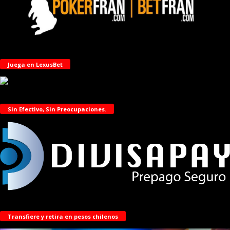
Juega en LexusBet
Sin Efectivo, Sin Preocupaciones.
Transfiere y retira en pesos chilenos