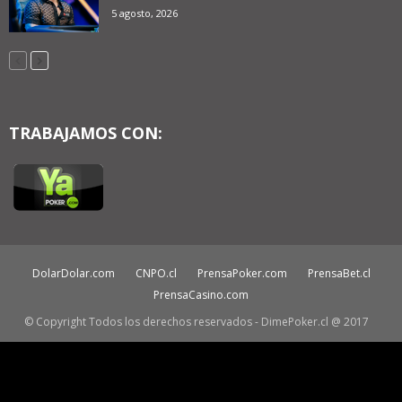
5 agosto, 2026
TRABAJAMOS CON:
DolarDolar.com
CNPO.cl
PrensaPoker.com
PrensaBet.cl
PrensaCasino.com
© Copyright Todos los derechos reservados - DimePoker.cl @ 2017