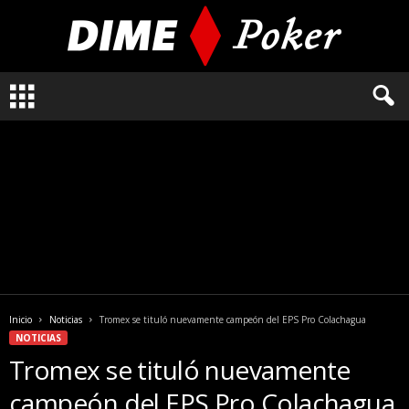
L
o
q
u
e
n
e
c
e
s
i
t
a
Inicio
Noticias
Tromex se tituló nuevamente campeón del EPS Pro Colachagua
s
NOTICIAS
s
Tromex se tituló nuevamente
a
b
campeón del EPS Pro Colachagua
e