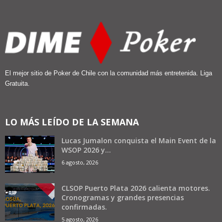
El mejor sitio de Poker de Chile con la comunidad más entretenida. Liga
Gratuita.
LO MÁS LEÍDO DE LA SEMANA
Lucas Jumalon conquista el Main Event de la
WSOP 2026 y...
6 agosto, 2026
CLSOP Puerto Plata 2026 calienta motores.
Cronogramas y grandes presencias
confirmadas.
5 agosto, 2026