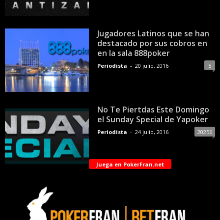
Jugadores Latinos que se han
destacado por sus cobros en
en la sala 888poker
Periodista
-
20 julio, 2016
5
No Te Piertdas Este Domingo
el Sunday Special de Yapoker
Periodista
-
24 julio, 2016
20256
Juega en PokerFran.net