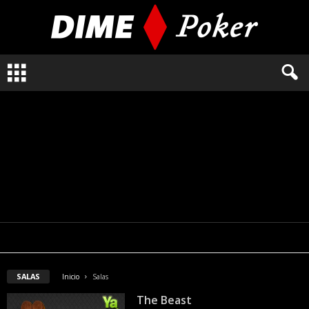
L
o
q
u
e
n
e
c
e
s
i
t
a
888 POKER
PROMOCIONES
YAPOKER
s
s
SALAS
Inicio
Salas
a
b
The Beast
e