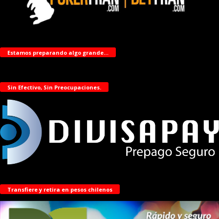
Estamos preparando algo grande…
Sin Efectivo, Sin Preocupaciones.
Transfiere y retira en pesos chilenos