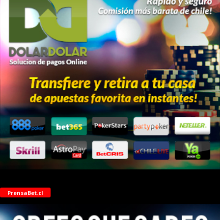
PrensaBet.cl