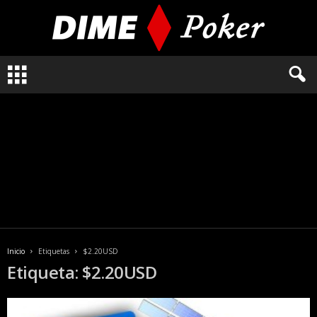
L
o
q
u
e
n
e
c
e
s
i
t
a
Inicio
Etiquetas
$2.20USD
s
Etiqueta: $2.20USD
s
a
b
e