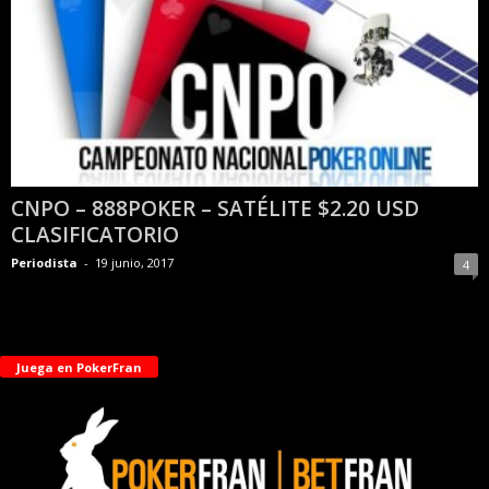
CNPO – 888POKER – SATÉLITE $2.20 USD
CLASIFICATORIO
Periodista
-
19 junio, 2017
4
Juega en PokerFran