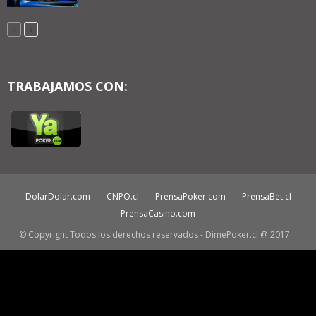
TRABAJAMOS CON:
DolarDolar.com
CNPO.cl
PrensaPoker.com
PrensaBet.cl
PrensaCasino.com
© Copyright Todos los derechos reservados - DimePoker.cl @ 2017