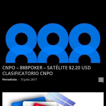
CNPO – 888POKER – SATÉLITE $2.20 USD
CLASIFICATORIO CNPO
Periodista
-
13 julio, 2017
1