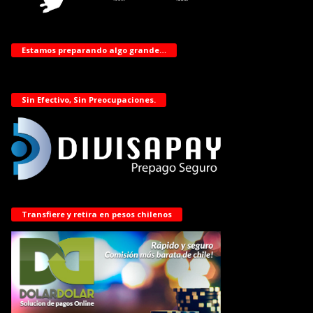
Estamos preparando algo grande…
Sin Efectivo, Sin Preocupaciones.
Transfiere y retira en pesos chilenos