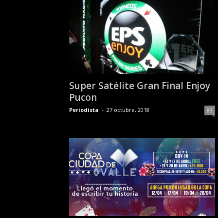
Super Satélite Gran Final Enjoy
Pucon
Periodista
-
27 octubre, 2018
83