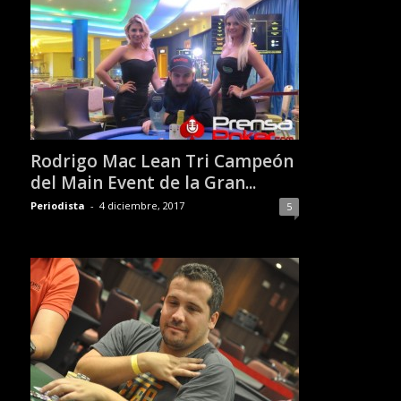
Rodrigo Mac Lean Tri Campeón
del Main Event de la Gran...
Periodista
-
4 diciembre, 2017
5