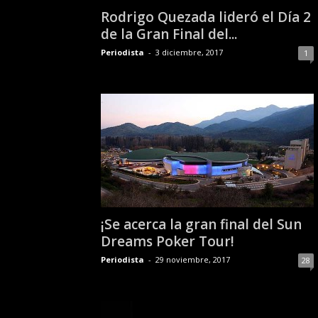
Rodrigo Quezada lideró el Día 2
de la Gran Final del...
Periodista
-
3 diciembre, 2017
1
¡Se acerca la gran final del Sun
Dreams Poker Tour!
Periodista
-
29 noviembre, 2017
28