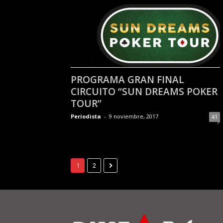
PROGRAMA GRAN FINAL
CIRCUITO “SUN DREAMS POKER
TOUR”
Periodista
-
9 noviembre, 2017
41
1
2