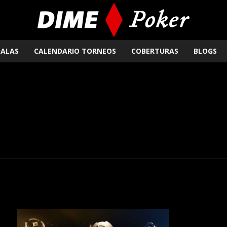
SALAS
CALENDARIO TORNEOS
COBERTURAS
BLOGS