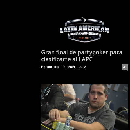
Gran final de partypoker para
clasificarte al LAPC
Periodista
-
21 enero, 2018
41