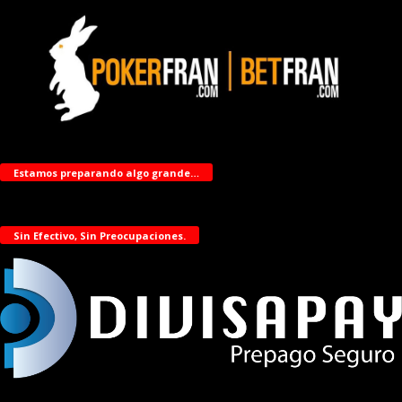
Estamos preparando algo grande…
Sin Efectivo, Sin Preocupaciones.