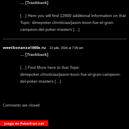
… [Trackback]
[…] Here you will find 12800 additional Information on that
Topic: dimepoker.cl/noticias/jason-koon-fue-el-gran-
campeon-del-poker-masters […]
weetbonanza1000x.ru
22 julio, 2026 at 7:09 am
… [Trackback]
[…] Find More here to that Topic:
dimepoker.cl/noticias/jason-koon-fue-el-gran-campeon-
del-poker-masters […]
Comments are closed.
Juega en PokerFran.net