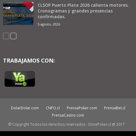
CLSOP Puerto Plata 2026 calienta motores.
Cronogramas y grandes presencias
confirmadas.
5 agosto, 2026
TRABAJAMOS CON:
DolarDolar.com
CNPO.cl
PrensaPoker.com
PrensaBet.cl
PrensaCasino.com
© Copyright Todos los derechos reservados - DimePoker.cl @ 2017