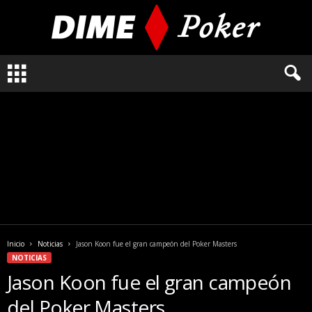
L
o
q
u
e
n
e
c
e
s
i
t
a
Inicio
Noticias
Jason Koon fue el gran campeón del Poker Masters
s
NOTICIAS
s
Jason Koon fue el gran campeón
a
b
del Poker Masters
e