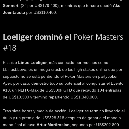
Sonnert
(2° por US$179.400), mientras que tercero quedó
Aku
Joentausta
por US$110.400.
Loeliger dominó el
Poker Masters
#18
El suizo
Linus Loeliger
, más conocido por muchos como
LLinusLLove, es un mega crack de los high stakes online que por
supuesto no se está perdiendo el Poker Masters en partypoker.
Ayer, por caso, demostró todo su potencial al conquistar el Evento
#18, un NLH 6-Máx de US$500k GTD que recaudó 104 entradas
de US$10.300 y terminó repartiendo US$1.040.000.
Tras siete horas y media de acción, Loeliger se terminó llevando el
título y un premio de US$328.318 después de ganarle el mano a
mano final al ruso
Artur Martirosian
, segundo por US$202.800.