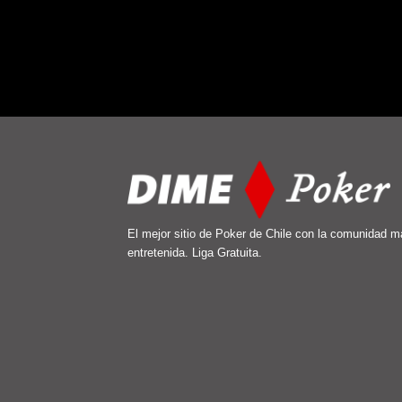
El mejor sitio de Poker de Chile con la comunidad m
entretenida. Liga Gratuita.