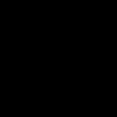
k
e
r
.
c
l