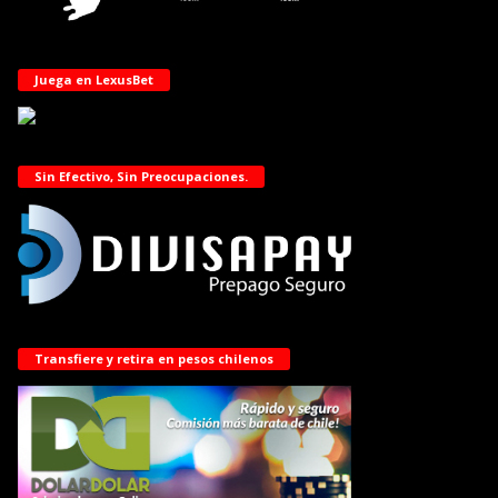
Juega en LexusBet
Sin Efectivo, Sin Preocupaciones.
Transfiere y retira en pesos chilenos