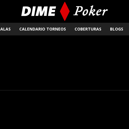
SALAS
CALENDARIO TORNEOS
COBERTURAS
BLOGS