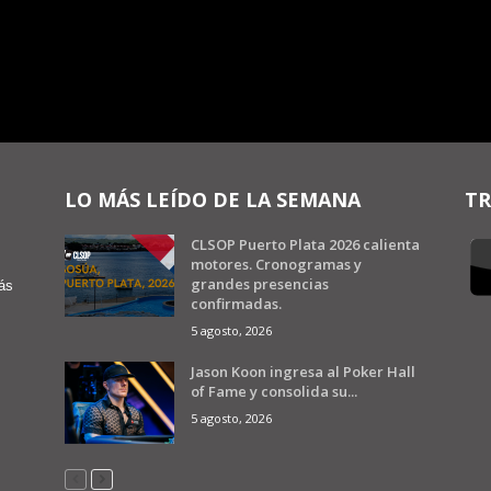
LO MÁS LEÍDO DE LA SEMANA
TR
CLSOP Puerto Plata 2026 calienta
motores. Cronogramas y
grandes presencias
ás
confirmadas.
5 agosto, 2026
Jason Koon ingresa al Poker Hall
of Fame y consolida su...
5 agosto, 2026