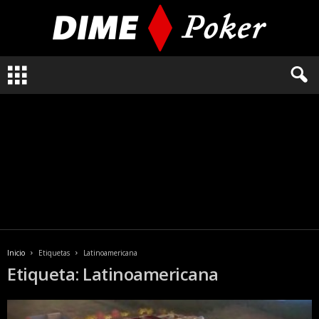
L
o
q
u
e
n
e
c
e
s
i
t
a
Inicio
Etiquetas
Latinoamericana
s
Etiqueta: Latinoamericana
s
a
b
e