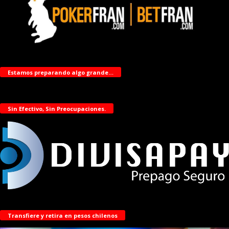
k
e
r
.
c
l
Estamos preparando algo grande…
Sin Efectivo, Sin Preocupaciones.
Transfiere y retira en pesos chilenos