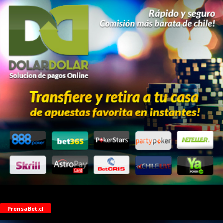
PrensaBet.cl