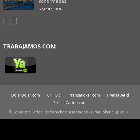
confirmadas.
5 agosto, 2026
TRABAJAMOS CON:
DolarDolar.com
CNPO.cl
PrensaPoker.com
PrensaBet.cl
PrensaCasino.com
© Copyright Todos los derechos reservados - DimePoker.cl @ 2017