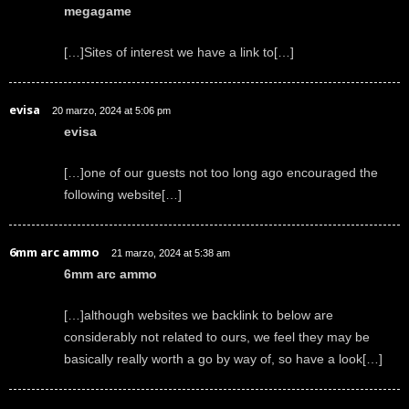
megagame
[…]Sites of interest we have a link to[…]
evisa
20 marzo, 2024 at 5:06 pm
evisa
[…]one of our guests not too long ago encouraged the
following website[…]
6mm arc ammo
21 marzo, 2024 at 5:38 am
6mm arc ammo
[…]although websites we backlink to below are
considerably not related to ours, we feel they may be
basically really worth a go by way of, so have a look[…]