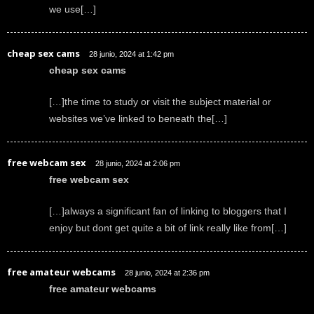
we use[…]
cheap sex cams
28 junio, 2024 at 1:42 pm
cheap sex cams
[…]the time to study or visit the subject material or
websites we’ve linked to beneath the[…]
free webcam sex
28 junio, 2024 at 2:06 pm
free webcam sex
[…]always a significant fan of linking to bloggers that I
enjoy but dont get quite a bit of link really like from[…]
free amateur webcams
28 junio, 2024 at 2:36 pm
free amateur webcams