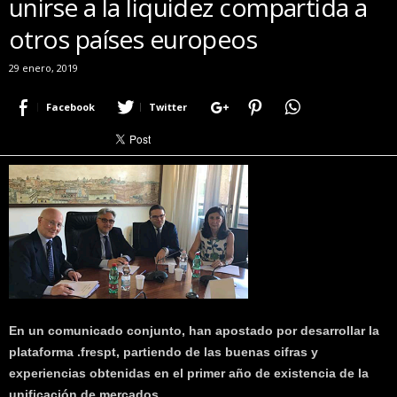
unirse a la liquidez compartida a
r
otros países europeos
a
c
29 enero, 2019
e
r
Facebook
Twitter
c
a
d
e
p
o
k
e
r
|
D
i
En un comunicado conjunto, han apostado por desarrollar la
m
e
plataforma .frespt, partiendo de las buenas cifras y
P
experiencias obtenidas en el primer año de existencia de la
o
unificación de mercados.