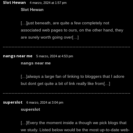
Slot Hewan
4 marzo, 2024 at 1:57 pm
Slot Hewan
[…]just beneath, are quite a few completely not
associated web pages to ours, on the other hand, they
are surely worth going over[…]
nangs near me
5 marzo, 2024 at 4:53 pm
nangs near me
[…]always a large fan of linking to bloggers that I adore
but dont get quite a bit of link really like from[…]
superslot
6 marzo, 2024 at 3:04 pm
superslot
[…]Every the moment inside a though we pick blogs that
we study. Listed below would be the most up-to-date web-