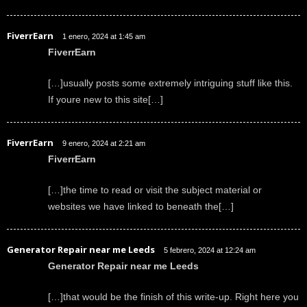
FiverrEarn
1 enero, 2024 at 1:45 am
FiverrEarn
[…]usually posts some extremely intriguing stuff like this.
If youre new to this site[…]
FiverrEarn
9 enero, 2024 at 2:21 am
FiverrEarn
[…]the time to read or visit the subject material or
websites we have linked to beneath the[…]
Generator Repair near me Leeds
5 febrero, 2024 at 12:24 am
Generator Repair near me Leeds
[…]that would be the finish of this write-up. Right here you