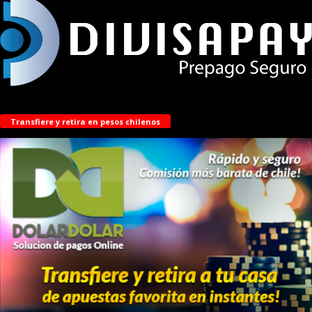
Transfiere y retira en pesos chilenos