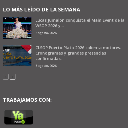
LO MÁS LEÍDO DE LA SEMANA
Lucas Jumalon conquista el Main Event de la
WSOP 2026 y...
6 agosto, 2026
CLSOP Puerto Plata 2026 calienta motores.
Cronogramas y grandes presencias
confirmadas.
5 agosto, 2026
TRABAJAMOS CON: