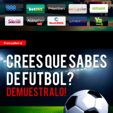
PrensaBet.cl