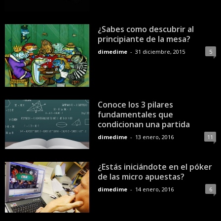
¿Sabes como descubrir al
principiante de la mesa?
dimedime
-
31 diciembre, 2015
5
Conoce los 3 pilares
fundamentales que
condicionan una partida
dimedime
-
13 enero, 2016
11
¿Estás iniciándote en el póker
de las micro apuestas?
dimedime
-
14 enero, 2016
6