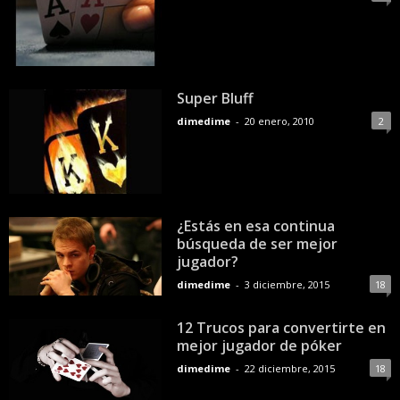
Super Bluff
dimedime
-
20 enero, 2010
2
¿Estás en esa continua
búsqueda de ser mejor
jugador?
dimedime
-
3 diciembre, 2015
18
12 Trucos para convertirte en
mejor jugador de póker
dimedime
-
22 diciembre, 2015
18