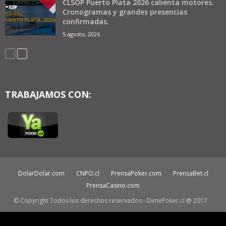
CLSOP Puerto Plata 2026 calienta motores.
Cronogramas y grandes presencias
confirmadas.
5 agosto, 2026
TRABAJAMOS CON:
DolarDolar.com
CNPO.cl
PrensaPoker.com
PrensaBet.cl
PrensaCasino.com
© Copyright Todos los derechos reservados - DimePoker.cl @ 2017