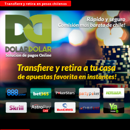
Transfiere y retira en pesos chilenos