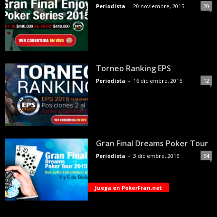
Periodista
-
20 noviembre, 2015
20
r
a
c
e
r
c
Torneo Ranking EPS
a
d
Periodista
-
16 diciembre, 2015
12
e
p
o
k
e
r
Gran Final Dreams Poker Tour
|
Periodista
-
3 diciembre, 2015
54
D
i
m
Juega en PokerFran.net
e
P
o