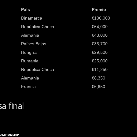
País
Premio
Dinamarca
€100,000
República Checa
€64,000
Alemania
€43,000
Países Bajos
€35,700
Hungría
€29,500
Rumania
€25,000
República Checa
€11,250
Alemania
€8,350
Francia
€6,650
a final
HAMPIONSHIP