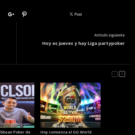
Artículo siguiente
Hoy es jueves y hay Liga partypoker
ibbean Poker de
Hoy comienza el GG World