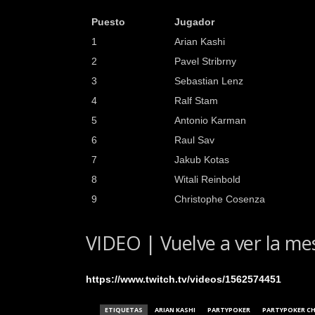
Puesto
Jugador
1
Arian Kashi
2
Pavel Stribrny
3
Sebastian Lenz
4
Ralf Stam
5
Antonio Karman
6
Raul Sav
7
Jakub Kotas
8
Witali Reinbold
9
Christophe Cosenza
VIDEO | Vuelve a ver la mes
https://www.twitch.tv/videos/1562574451
ETIQUETAS
ARIAN KASHI
PARTYPOKER
PARTYPOKER C