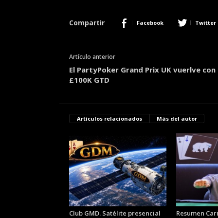
Compartir
Facebook
Twitter
Artículo anterior
El PartyPoker Grand Prix UK vuerlve con
£100K GTD
Artículos relacionados
Más del autor
Club GMD. Satélite presencial
Resumen Car