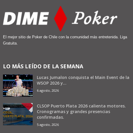
El mejor sitio de Poker de Chile con la comunidad más entretenida. Liga
Gratuita.
LO MÁS LEÍDO DE LA SEMANA
Lucas Jumalon conquista el Main Event de la
WSOP 2026 y...
6 agosto, 2026
CLSOP Puerto Plata 2026 calienta motores.
Cronogramas y grandes presencias
confirmadas.
5 agosto, 2026