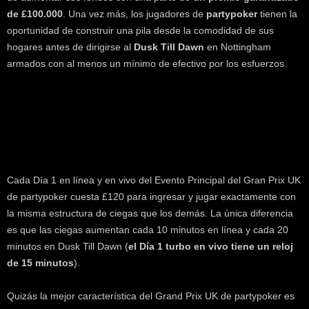
k
de £100.000
. Una vez más, los jugadores de
partypoker
tienen la
e
oportunidad de construir una pila desde la comodidad de sus
r
hogares antes de dirigirse al
Dusk Till Dawn
en Nottingham
.
armados con al menos un mínimo de efectivo por los esfuerzos.
c
l
Cada Día 1 en línea y en vivo del Evento Principal del Gran Prix UK
de partypoker cuesta £120 para ingresar y jugar exactamente con
la misma estructura de ciegas que los demás. La única diferencia
es que las ciegas aumentan cada 10 minutos en línea y cada 20
minutos en Dusk Till Dawn (
el Día 1 turbo en vivo tiene un reloj
de 15 minutos
).
Quizás la mejor característica del Grand Prix UK de partypoker es