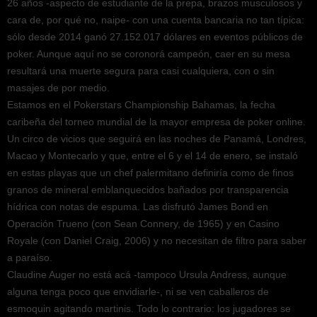
26 años -aspecto de estudiante de la prepa, brazos musculosos y
cara de, por qué no, naipe- con una cuenta bancaria no tan típica:
sólo desde 2014 ganó 27.152.017 dólares en eventos públicos de
poker. Aunque aquí no se coronorá campeón, caer en su mesa
resultará una muerte segura para casi cualquiera, con o sin
masajes de por medio.
Estamos en el Pokerstars Championship Bahamas, la fecha
caribeña del torneo mundial de la mayor empresa de poker online.
Un circo de vicios que seguirá en las noches de Panamá, Londres,
Macao y Montecarlo y que, entre el 6 y el 14 de enero, se instaló
en estas playas que un chef palermitano definiría como de finos
granos de mineral emblanquecidos bañados por transparencia
hídrica con notas de espuma. Las disfrutó James Bond en
Operación Trueno (con Sean Connery, de 1965) y en Casino
Royale (con Daniel Craig, 2006) y no necesitan de filtro para saber
a paraíso.
Claudine Auger no está acá -tampoco Ursula Andress, aunque
alguna tenga poco que envidiarle-, ni se ven caballeros de
esmoquin agitando martinis. Todo lo contrario: los jugadores se