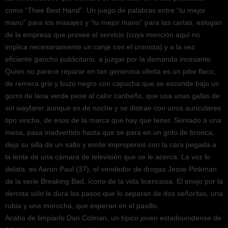
como “Thee Best Hand”. Un juego de palabras entre “tu mejor
mano” para los masajes y “tu mejor mano” para las cartas, eslogan
de la empresa que provee el servicio (cuya mención aquí no
implica necesariamente un canje con el cronista) y a la vez
eficiente gancho publicitario, a juzgar por la demanda incesante.
Quien no parece reparar en tan generosa oferta es un pibe flaco,
de remera gris y buzo negro con capucha que se esconde bajo un
gorro de lana verde pese al calor caribeño, que usa unas gafas de
sol wayfarer aunque es de noche y se distrae con unos auriculares
tipo vincha, de esos de la marca que hay que tener. Sentado a una
mesa, pasa inadvertido hasta que se para en un grito de bronca,
deja su silla de un salto y emite improperios con la cara pegada a
la lente de una cámara de televisión que se le acerca. La voz lo
delata: es Aaron Paul (37), el vendedor de drogas Jesse Pinkman
de la serie Breaking Bad, ícono de la vida licenciosa. El enojo por la
derrota sólo le dura los pasos que lo separan de dos señoritas, una
rubia y una morocha, que esperan en el pasillo.
Acaba de limpiarlo Dan Colman, un típico joven estadounidense de