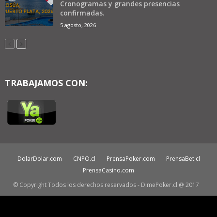
Cronogramas y grandes presencias
confirmadas.
5 agosto, 2026
TRABAJAMOS CON:
DolarDolar.com
CNPO.cl
PrensaPoker.com
PrensaBet.cl
PrensaCasino.com
© Copyright Todos los derechos reservados - DimePoker.cl @ 2017