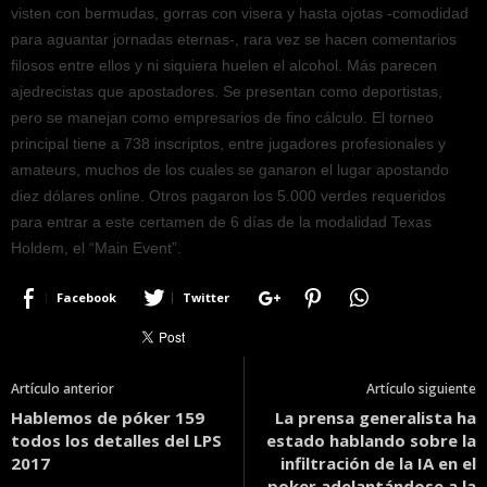
visten con bermudas, gorras con visera y hasta ojotas -comodidad
para aguantar jornadas eternas-, rara vez se hacen comentarios
filosos entre ellos y ni siquiera huelen el alcohol. Más parecen
ajedrecistas que apostadores. Se presentan como deportistas,
pero se manejan como empresarios de fino cálculo. El torneo
principal tiene a 738 inscriptos, entre jugadores profesionales y
amateurs, muchos de los cuales se ganaron el lugar apostando
diez dólares online. Otros pagaron los 5.000 verdes requeridos
para entrar a este certamen de 6 días de la modalidad Texas
Holdem, el “Main Event”.
Facebook
Twitter
Artículo anterior
Artículo siguiente
Hablemos de póker 159
La prensa generalista ha
todos los detalles del LPS
estado hablando sobre la
2017
infiltración de la IA en el
poker adelantándose a la