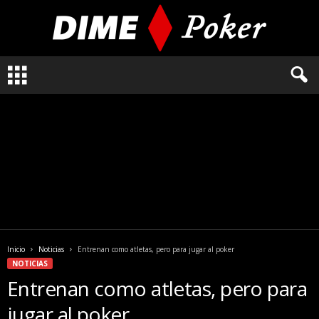
L
o
q
u
e
n
e
c
e
s
i
t
a
Inicio
Noticias
Entrenan como atletas, pero para jugar al poker
s
NOTICIAS
s
Entrenan como atletas, pero para
a
b
jugar al poker
e