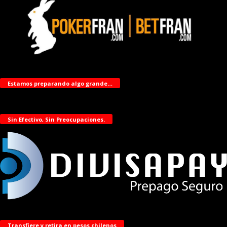
Estamos preparando algo grande…
Sin Efectivo, Sin Preocupaciones.
Transfiere y retira en pesos chilenos