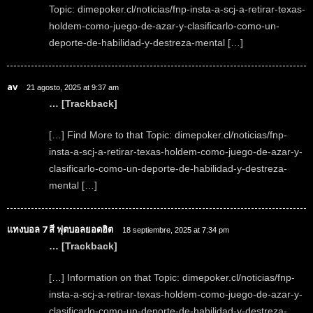
Topic: dimepoker.cl/noticias/fnp-insta-a-scj-a-retirar-texas-
holdem-como-juego-de-azar-y-clasificarlo-como-un-
deporte-de-habilidad-y-destreza-mental […]
av
21 agosto, 2025 at 9:37 am
… [Trackback]
[…] Find More to that Topic: dimepoker.cl/noticias/fnp-
insta-a-scj-a-retirar-texas-holdem-como-juego-de-azar-y-
clasificarlo-como-un-deporte-de-habilidad-y-destreza-
mental […]
แทงบอล 7 สี ฟุตบอลยอดฮิต
18 septiembre, 2025 at 7:34 pm
… [Trackback]
[…] Information on that Topic: dimepoker.cl/noticias/fnp-
insta-a-scj-a-retirar-texas-holdem-como-juego-de-azar-y-
clasificarlo-como-un-deporte-de-habilidad-y-destreza-