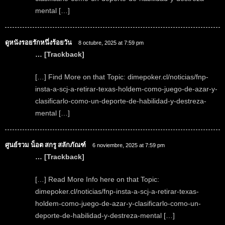
mental […]
ดูหนังรอยรักหนึ่งร้อยวัน
8 octubre, 2025 at 7:59 pm
… [Trackback]
[…] Find More on that Topic: dimepoker.cl/noticias/fnp-
insta-a-scj-a-retirar-texas-holdem-como-juego-de-azar-y-
clasificarlo-como-un-deporte-de-habilidad-y-destreza-
mental […]
ศูนย์รวม น็อต สกรู สลักภัณฑ์
6 noviembre, 2025 at 7:59 pm
… [Trackback]
[…] Read More Info here on that Topic:
dimepoker.cl/noticias/fnp-insta-a-scj-a-retirar-texas-
holdem-como-juego-de-azar-y-clasificarlo-como-un-
deporte-de-habilidad-y-destreza-mental […]