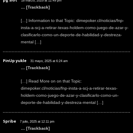
pg slot
18 marzo, 2025 at 12:49 pm
… [Trackback]
[…] Information to that Topic: dimepoker.cl/noticias/fnp-
insta-a-scj-a-retirar-texas-holdem-como-juego-de-azar-y-
clasificarlo-como-un-deporte-de-habilidad-y-destreza-
mental […]
PinUp yukle
31 mayo, 2025 at 6:24 am
… [Trackback]
[…] Read More on on that Topic:
dimepoker.cl/noticias/fnp-insta-a-scj-a-retirar-texas-
holdem-como-juego-de-azar-y-clasificarlo-como-un-
deporte-de-habilidad-y-destreza-mental […]
Spribe
7 julio, 2025 at 12:11 pm
… [Trackback]