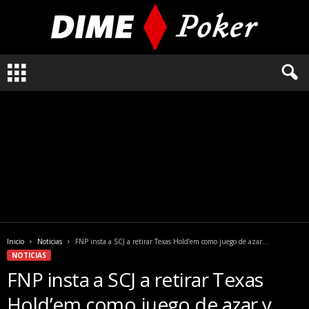
L
o
q
u
e
n
e
c
e
s
i
t
a
Inicio
Noticias
FNP insta a SCJ a retirar Texas Hold’em como juego de azar...
s
NOTICIAS
s
FNP insta a SCJ a retirar Texas
a
b
Hold’em como juego de azar y
e