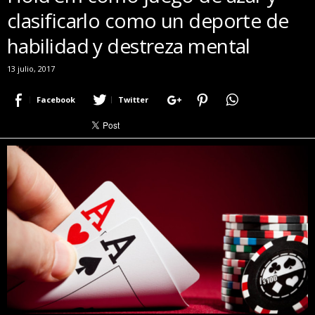
clasificarlo como un deporte de
r
a
habilidad y destreza mental
c
e
13 julio, 2017
r
c
Facebook
Twitter
a
d
e
p
o
k
e
r
|
D
i
m
e
P
o