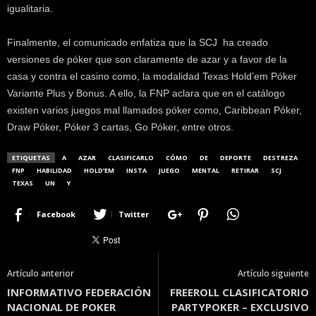
igualitaria.
Finalmente, el comunicado enfatiza que la SCJ ha creado
versiones de póker que son claramente de azar y a favor de la
casa y contra el casino como, la modalidad Texas Hold’em Póker
Variante Plus y Bonus. A ello, la FNP aclara que en el catálogo
existen varios juegos mal llamados póker como, Caribbean Póker,
Draw Póker, Póker 3 cartas, Go Póker, entre otros.
ETIQUETAS
A
AZAR
CLASIFICARLO
CÓMO
DE
DEPORTE
DESTREZA
FNP
HABILIDAD
HOLD’EM
INSTA
JUEGO
MENTAL
RETIRAR
SCJ
TEXAS
UN
Y
Facebook
Twitter
Artículo anterior
Artículo siguiente
INFORMATIVO FEDERACIÓN
FREEROLL CLASIFICATORIO
NACIONAL DE POKER
PARTYPOKER – EXCLUSIVO