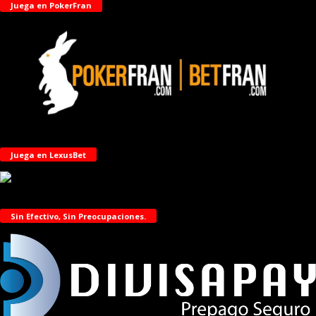
Juega en PokerFran
Juega en LexusBet
Sin Efectivo, Sin Preocupaciones.