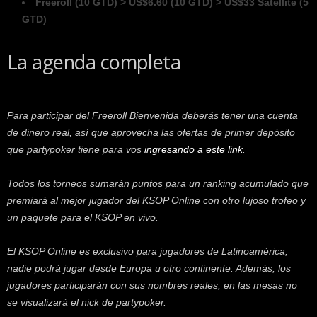
Freeroll (10 GTD) > US$6.60 (10 GTD) > US$33 Satellite (5
GTD)
La agenda completa
Para participar del Freeroll Bienvenida deberás tener una cuenta
de dinero real, así que aprovecha las ofertas de primer depósito
que partypoker tiene para vos
ingresando a este link
.
Todos los torneos sumarán puntos para un ranking acumulado que
premiará al mejor jugador del KSOP Online con otro lujoso trofeo y
un paquete para el KSOP en vivo.
El KSOP Online es exclusivo para jugadores de Latinoamérica,
nadie podrá jugar desde Europa u otro continente. Además, los
jugadores participarán con sus nombres reales, en las mesas no
se visualizará el nick de partypoker.