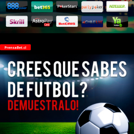
PrensaBet.cl