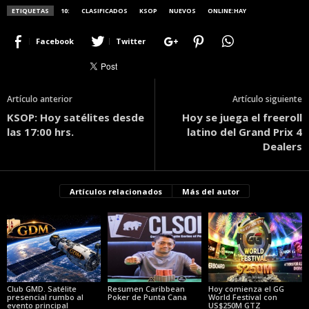
ETIQUETAS
10:
CLASIFICADOS
KSOP
NUEVOS
ONLINE:HAY
Facebook
Twitter
Artículo anterior
Artículo siguiente
KSOP: Hoy satélites desde
Hoy se juega el freeroll
las 17:00 hrs.
latino del Grand Prix 4
Dealers
Artículos relacionados
Más del autor
Club GMD. Satélite
Resumen Caribbean
Hoy comienza el GG
presencial rumbo al
Poker de Punta Cana
World Festival con
evento principal
US$250M GTZ