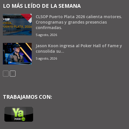
LO MÁS LEÍDO DE LA SEMANA
CLSOP Puerto Plata 2026 calienta motores.
Cronogramas y grandes presencias
confirmadas.
5 agosto, 2026
Jason Koon ingresa al Poker Hall of Fame y
consolida su...
5 agosto, 2026
TRABAJAMOS CON: