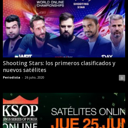
r
a
c
e
r
c
a
d
e
p
Shooting Stars: los primeros clasificados y
o
nuevos satélites
k
e
Periodista
-
26 julio, 2020
0
r
|
D
i
m
e
P
o