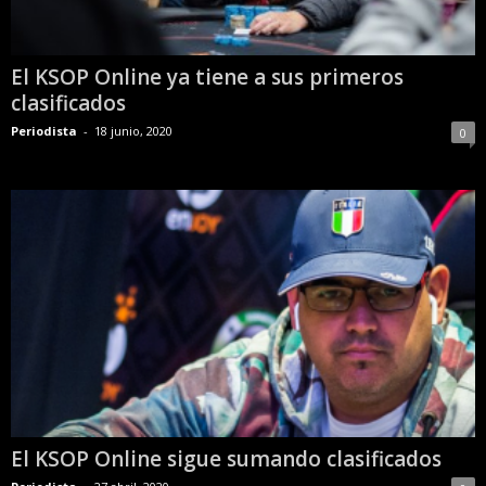
El KSOP Online ya tiene a sus primeros
clasificados
Periodista
-
18 junio, 2020
0
El KSOP Online sigue sumando clasificados