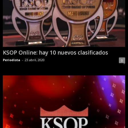
KSOP Online: hay 10 nuevos clasificados
Periodista
-
23 abril, 2020
0