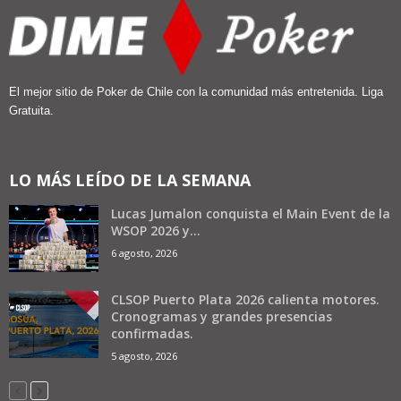
El mejor sitio de Poker de Chile con la comunidad más entretenida. Liga
Gratuita.
LO MÁS LEÍDO DE LA SEMANA
Lucas Jumalon conquista el Main Event de la
WSOP 2026 y...
6 agosto, 2026
CLSOP Puerto Plata 2026 calienta motores.
Cronogramas y grandes presencias
confirmadas.
5 agosto, 2026