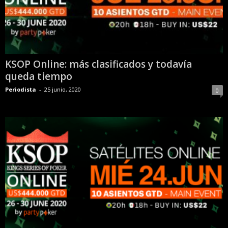
k
e
r
.
c
l
KSOP Online: más clasificados y todavía
queda tiempo
Periodista
-
25 junio, 2020
0