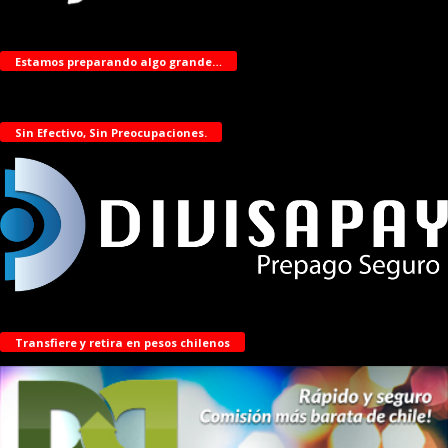
Estamos preparando algo grande…
Sin Efectivo, Sin Preocupaciones.
Transfiere y retira en pesos chilenos