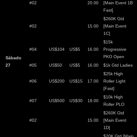
#02
20.00
[Main Event 1B
Fast]
$260K Gtd
#02
15.00
[Main Event
1C]
$15k
#04
US$104
US$5
16.00
Progressive
PKO Open
Sábado
27
#05
US$50
US$5
16.00
$1k Gtd Ladies
$25k High
#06
US$200
US$15
17.00
Roller Light
[Fast]
$10k High
#07
US$500
US$30
18.00
Roller PLO
$260K Gtd
#02
15.00
[Main Event
1D]
$20K Gtd [Main