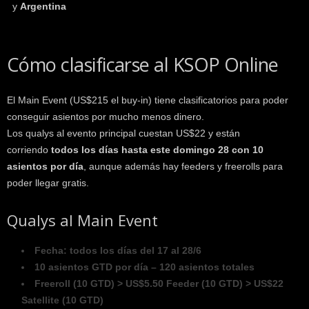
y
Argentina
Cómo clasificarse al KSOP Online
El Main Event (US$215 el buy-in) tiene clasificatorios para poder
conseguir asientos por mucho menos dinero.
Los qualys al evento principal cuestan US$22 y están
corriendo
todos los días hasta este domingo 28 con 10
asientos por día
, aunque además hay feeders y freerolls para
poder llegar gratis.
Qualys al Main Event
Fecha: todos los días del 17 al 28/6
10 asientos GTD por día – 120 asientos totales
Freeroll (10 GTD) > US$5.50 Feeder (10 GTD) > US$22
Satellite (10 GTD)