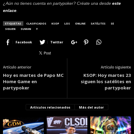
¿Aún no tienes cuenta en partypoker? Créate una desde
este
enlace
.
ETIQUETAS
CLASIFICADOS
KSOP
LOS
ONLINE
SATÉLITES
SE
SIGUEN
SUMAN
Y
Facebook
Twitter
Artículo anterior
Artículo siguiente
Hoy es martes de Papo MC
KSOP: Hoy martes 23
Home Game en
siguen los satélites en
partypoker
partypoker
Artículos relacionados
Más del autor