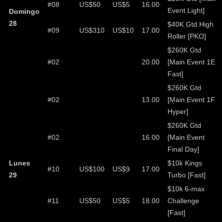
#08
US$50
US$5
16.00
Event Light]
Domingo
28
$40K Gtd High
#09
US$310
US$10
17.00
Roller [PKO]
$260K Gtd
#02
20.00
[Main Event 1E
Fast]
$260K Gtd
#02
13.00
[Main Event 1F
Hyper]
$260K Gtd
#02
16.00
[Main Event
Final Day]
Lunes
$10k Kings
#10
US$100
US$9
17.00
29
Turbo [Fast]
$10k 6-max
#11
US$50
US$5
18.00
Challenge
[Fast]