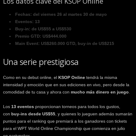
Los datos clave del KSOP Online
Fechas: del viernes 26 al martes 30 de mayo
Eventos: 13
Buy-in: de US$55 a US$530
Premio GTD: US$444.000
Main Event: US$260.000 GTD, buy-in de US$215
Una serie prestigiosa
Como en su debut online, el
KSOP Online
tendrá la misma
intensidad y emoción que en sus ediciones en vivo, pero desde la
comodidad de tu casa y ahora con
mucho más dinero en juego
.
Los
13 eventos
proporcionan torneos para todos los gustos,
con
buy-ins desde US$55
, y quienes lo jueguen además sumarán
puntos para el ranking que premiará a los ganadores con tickets
para el WPT World Online Championship que comienza en julio
en partypoker.