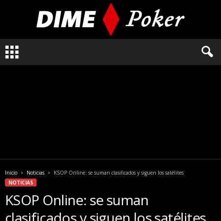
L
o
q
u
e
n
e
c
e
s
i
t
a
Inicio
Noticias
KSOP Online: se suman clasificados y siguen los satélites
s
NOTICIAS
s
KSOP Online: se suman
a
b
clasificados y siguen los satélites
e