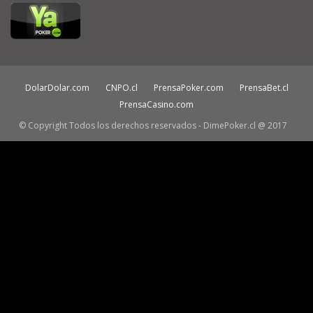
DolarDolar.com
CNPO.cl
PrensaPoker.com
PrensaBet.cl
PrensaCasino.com
© Copyright Todos los derechos reservados - DimePoker.cl @ 2017