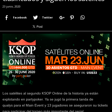
r
23 junio, 2020
a
c
Facebook
Twitter
e
r
c
a
d
e
p
o
k
e
r
|
D
i
Los satélites al segundo KSOP Online de la historia ya están
m
explotando en partypoker. Ya se jugó la primera tanda de
e
P
qualys para el Main Event y 13 jugadores se aseguraron su tickets
o
para participar del torneo más importante del serial