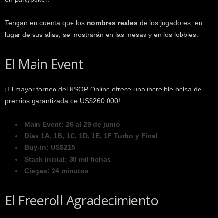
Tengan en cuenta que los
nombres reales
de los jugadores, en
lugar de sus alias, se mostrarán en las mesas y en los lobbies.
El Main Event
¡El mayor torneo del KSOP Online ofrece una increíble bolsa de
premios garantizada de US$260.000!
Main Event: 26 al 29 de junio
Días 1A, 1B, 1C, 1D, 1E, 1F Turbo y Final
Buy-in: US$215
Stack inicial: 30 mil fichas
Ciegas: 24 minutos
El Freeroll Agradecimiento