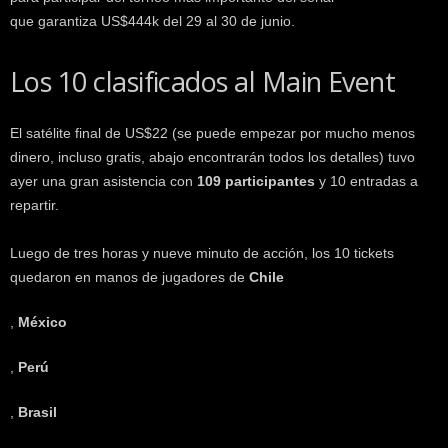
k
que garantiza US$444k del 29 al 30 de junio.
e
r
Los 10 clasificados al Main Event
.
c
l
El satélite final de US$22 (se puede empezar por mucho menos
dinero, incluso gratis, abajo encontrarán todos los detalles) tuvo
ayer una gran asistencia con
109 participantes
y 10 entradas a
repartir.
Luego de tres horas y nueve minuto de acción, los 10 tickets
quedaron en manos de jugadores de
Chile
,
México
,
Perú
,
Brasil