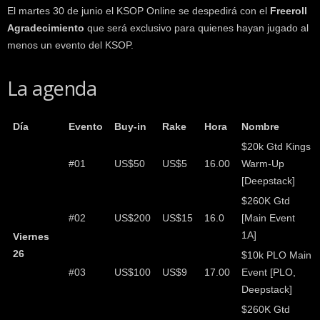
El martes 30 de junio el KSOP Online se despedirá con el
Freeroll
Agradecimiento
que será exclusivo para quienes hayan jugado al
menos un evento del KSOP.
La agenda
Día
Evento
Buy-in
Rake
Hora
Nombre
$20k Gtd Kings
#01
US$50
US$5
16.00
Warm-Up
[Deepstack]
$260K Gtd
#02
US$200
US$15
16.0
[Main Event
1A]
Viernes
26
$10k PLO Main
#03
US$100
US$9
17.00
Event [PLO,
Deepstack]
$260K Gtd