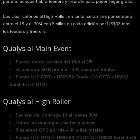
por día, aunque habrá feeders y freerolls para poder llegar gratis.
Los clasificatorios al High Roller, en tanto, serán tres por semana
entre el 19 y el 30/4 con 5 sillas en cada edición por US$33 más
los feeders y freerolls.
Qualys al Main Event
Fecha: todos los días del 19/4 al 2/5
10 asientos GTD por día – 140 asientos totales
Freeroll (10 GTD) > US$5.50 Feeder (10 GTD) > US$22
Satellite (10 GTD)
Qualys al High Roller
Fechas: del domingo 19 al jueves 30/4
Todos los domingos, martes y jueves
5 asientos GTD por día – 30 sillas totales
Freeroll (10 GTD) > US$6.60 (10 GTD) > US$33 Satellite (5