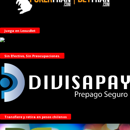
Juega en LexusBet
Sin Efectivo, Sin Preocupaciones.
Transfiere y retira en pesos chilenos