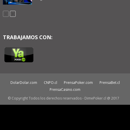
TRABAJAMOS CON:
DolarDolar.com
CNPO.cl
PrensaPoker.com
PrensaBet.cl
PrensaCasino.com
© Copyright Todos los derechos reservados - DimePoker.cl @ 2017