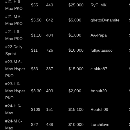
#21-H 6-
$55
440
$25,000
RyF_MK
Max PKO
#21-M 6-
$5.50
642
$5,000
ghettoDynamite
Max PKO
#21-L 6-
$1.10
404
$1,000
AA-Papa
Max PKO
#22 Daily
$11
726
$10,000
fullputassoo
Sprint
#23-M 6-
Max Hyper
$33
387
$15,000
c.akira87
PKO
#23-L 6-
Max Hyper
$3.30
403
$2,000
Annuit20_
PKO
#24-H 6-
$109
151
$15,100
Reatch09
Max
#24-M 6-
$22
438
$10,000
Lurchilove
Max