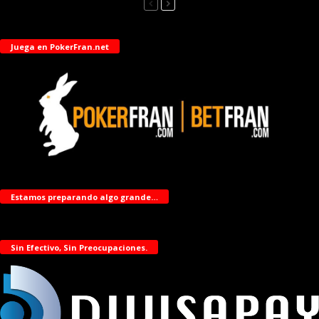
Juega en PokerFran.net
Estamos preparando algo grande…
Sin Efectivo, Sin Preocupaciones.