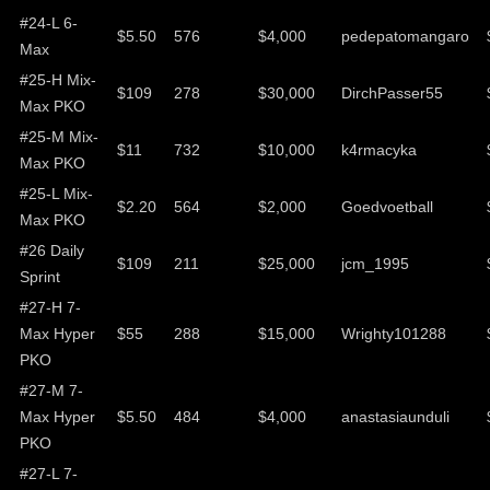
#24-L 6-
$5.50
576
$4,000
pedepatomangaro
Max
#25-H Mix-
$109
278
$30,000
DirchPasser55
Max PKO
#25-M Mix-
$11
732
$10,000
k4rmacyka
Max PKO
#25-L Mix-
$2.20
564
$2,000
Goedvoetball
Max PKO
#26 Daily
$109
211
$25,000
jcm_1995
Sprint
#27-H 7-
Max Hyper
$55
288
$15,000
Wrighty101288
PKO
#27-M 7-
Max Hyper
$5.50
484
$4,000
anastasiaunduli
PKO
#27-L 7-