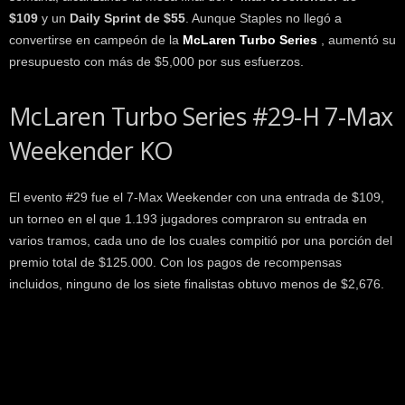
k
$109
y un
Daily Sprint de $55
. Aunque Staples no llegó a
e
convertirse en campeón de la
McLaren Turbo Series
, aumentó su
r
presupuesto con más de $5,000 por sus esfuerzos.
.
c
l
McLaren Turbo Series #29-H 7-Max
Weekender KO
El evento #29 fue el 7-Max Weekender con una entrada de $109,
un torneo en el que 1.193 jugadores compraron su entrada en
varios tramos, cada uno de los cuales compitió por una porción del
premio total de $125.000. Con los pagos de recompensas
incluidos, ninguno de los siete finalistas obtuvo menos de $2,676.