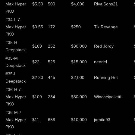
Max Hyper
$5.50
500
$4,000
RivalSons21
PKO
#34-L 7-
Max Hyper
$0.55
172
$250
Tik Revenge
PKO
#35-H
$109
252
$30,000
Red Jordy
Deepstack
#35-M
$22
525
$15,000
neoriel
Deepstack
#35-L
$2.20
445
$2,000
Running Hot
Deepstack
#36-H 7-
Max Hyper
$109
234
$30,000
Wincacipolletti
PKO
#36-M 7-
Max Hyper
$11
658
$10,000
jamito93
PKO