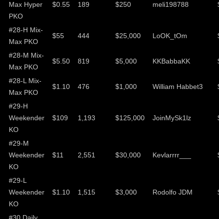
Max Hyper
$0.55
189
$250
meli198788
PKO
#28-H Mix-
$55
444
$25,000
LoOK_tOm
Max PKO
#28-M Mix-
$5.50
819
$5,000
KKBabbaKK
Max PKO
#28-L Mix-
$1.10
476
$1,000
William Habbet3
Max PKO
#29-H
Weekender
$109
1,193
$125,000
JoinMySk1lz
KO
#29-M
Weekender
$11
2,551
$30,000
Kevlarrrr___
KO
#29-L
Weekender
$1.10
1,515
$3,000
Rodolfo JDM
KO
#30 Daily