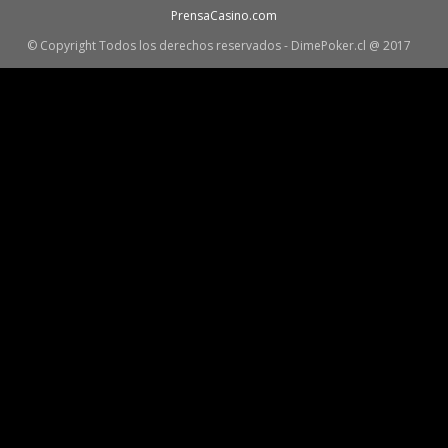
PrensaCasino.com
© Copyright Todos los derechos reservados - DimePoker.cl @ 2017