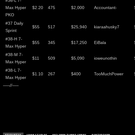
#36-L 7-
Max Hyper
$2.20
475
$2,000
Accountant-
PKO
#37 Daily
$55
517
$25,940
kiaraahusky7
Sprint
#38-H 7-
$55
345
$17,250
EiBala
Max Hyper
#38-M 7-
$11
509
$5,090
ioweunothin
Max Hyper
#38-L 7-
$1.10
267
$400
TooMuchPower
Max Hyper
—–//—–
ETIQUETAS
JAMIE STAPLES
MCLAREN TURBO SERIES
PARTYPOKER