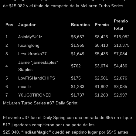
de $15.082 y el título de campeón de la McLaren Turbo Series.
Premio
Pos
Jugador
Bounties
Premio
total
1
JoinMySk1lz
$6,657
$8,425
$15,082
2
fucanglong
$1,965
$8,410
$10,375
3
Lesukfranko77
$1,649
$5,435
$7,084
Jaime “jaimestaples”
4
$762
$3,674
$4,436
Staples
5
LovFISHandCHIPS
$175
$2,501
$2,676
6
mcaflix
$1,283
$1,802
$3,085
7
Y0UG0TIRONED
$1,737
$1,260
$2,997
McLaren Turbo Series #37 Daily Sprint
El evento #37 fue el Daily Spring con una entrada de $55 en el que
517 jugadores compitieron por una parte de los
$25.940.
“IndianMagic”
quedó en séptimo lugar por $545 antes