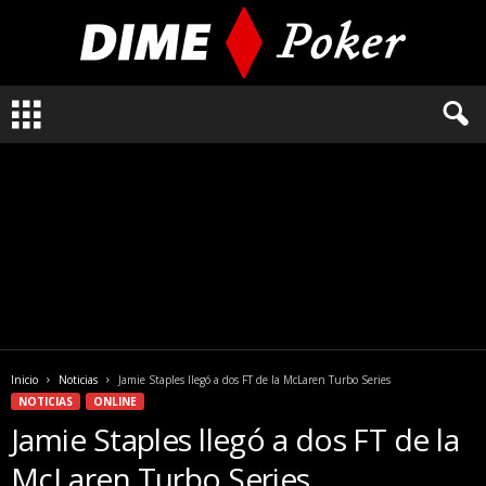
L
o
q
u
e
n
e
c
e
s
i
t
a
Inicio
Noticias
Jamie Staples llegó a dos FT de la McLaren Turbo Series
s
NOTICIAS
ONLINE
s
Jamie Staples llegó a dos FT de la
a
b
McLaren Turbo Series
e