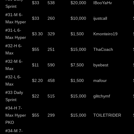
$33
538
$20,000
IBooYaHv
Sprint
#31-M 6-
$33
260
$10,000
ijustcall
Max Hyper
#31-L 6-
$3.30
329
$1,500
Kmonteiro19
Max Hyper
#32-H 6-
$55
251
$15,000
ThaCoach
Max
#32-M 6-
$11
590
$7,500
byebest
Max
#32-L 6-
$2.20
458
$1,500
mafour
Max
#33 Daily
$22
515
$15,000
glitchymf
Sprint
#34-H 7-
Max Hyper
$55
299
$15,000
TOILETRIDER
PKO
#34-M 7-