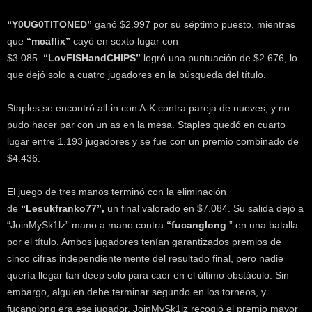
“Y0UG0TITONED”
ganó $2.997 por su séptimo puesto, mientras
que
“mcaflix”
cayó en sexto lugar con
$3.085.
“LovFISHandCHIPS”
logró una puntuación de $2.676, lo
que dejó solo a cuatro jugadores en la búsqueda del título.
Staples se encontró all-in con A-K contra pareja de nueves, y no
pudo hacer par con un as en la mesa. Staples quedó en cuarto
lugar entre 1.193 jugadores y se fue con un premio combinado de
$4.436.
El juego de tres manos terminó con la eliminación
de
“Lesukfranko77”,
un final valorado en $7.084. Su salida dejó a
“JoinMySk1lz” mano a mano contra
“fucanglong
” en una batalla
por el título. Ambos jugadores tenían garantizados premios de
cinco cifras independientemente del resultado final, pero nadie
quería llegar tan deep solo para caer en el último obstáculo. Sin
embargo, alguien debe terminar segundo en los torneos, y
fucanglong era ese jugador. JoinMySk1lz recogió el premio mayor