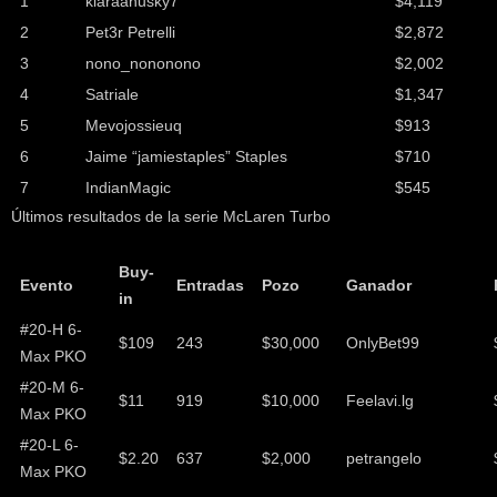
1
kiaraahusky7
$4,119
2
Pet3r Petrelli
$2,872
3
nono_nononono
$2,002
4
Satriale
$1,347
5
Mevojossieuq
$913
6
Jaime “jamiestaples” Staples
$710
7
IndianMagic
$545
Últimos resultados de la serie McLaren Turbo
Buy-
Evento
Entradas
Pozo
Ganador
in
#20-H 6-
$109
243
$30,000
OnlyBet99
Max PKO
#20-M 6-
$11
919
$10,000
Feelavi.lg
Max PKO
#20-L 6-
$2.20
637
$2,000
petrangelo
Max PKO