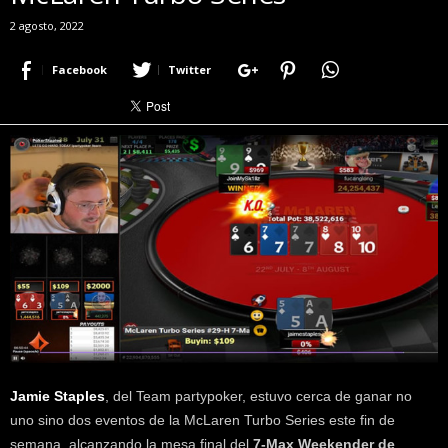
r
2 agosto, 2022
a
c
Facebook
Twitter
e
r
c
a
d
e
p
o
k
e
r
|
D
i
m
Jamie Staples
, del Team partypoker, estuvo cerca de ganar no
e
P
uno sino dos eventos de la McLaren Turbo Series este fin de
o
semana, alcanzando la mesa final del
7-Max Weekender de