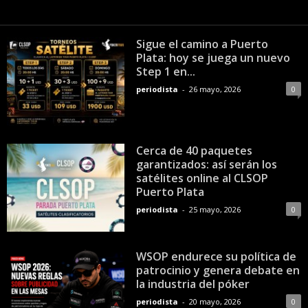
Sigue el camino a Puerto
Plata: hoy se juega un nuevo
Step 1 en...
periodista
-
26 mayo, 2026
0
Cerca de 40 paquetes
garantizados: así serán los
satélites online al CLSOP
Puerto Plata
periodista
-
25 mayo, 2026
0
WSOP endurece su política de
patrocinio y genera debate en
la industria del póker
periodista
-
20 mayo, 2026
0