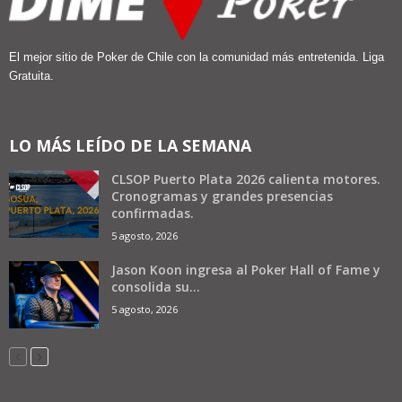
El mejor sitio de Poker de Chile con la comunidad más entretenida. Liga
Gratuita.
LO MÁS LEÍDO DE LA SEMANA
CLSOP Puerto Plata 2026 calienta motores.
Cronogramas y grandes presencias
confirmadas.
5 agosto, 2026
Jason Koon ingresa al Poker Hall of Fame y
consolida su...
5 agosto, 2026