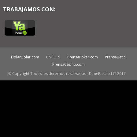
TRABAJAMOS CON:
DolarDolar.com
CNPO.cl
PrensaPoker.com
PrensaBet.cl
PrensaCasino.com
© Copyright Todos los derechos reservados - DimePoker.cl @ 2017