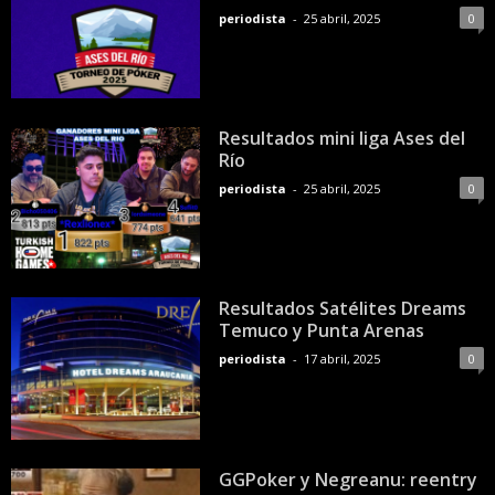
periodista
-
25 abril, 2025
0
Resultados mini liga Ases del
Río
periodista
-
25 abril, 2025
0
Resultados Satélites Dreams
Temuco y Punta Arenas
periodista
-
17 abril, 2025
0
GGPoker y Negreanu: reentry