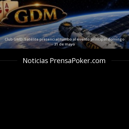
Club GMD. Satélite presencial rumbo al evento principal domingo
31 de mayo
Noticias PrensaPoker.com